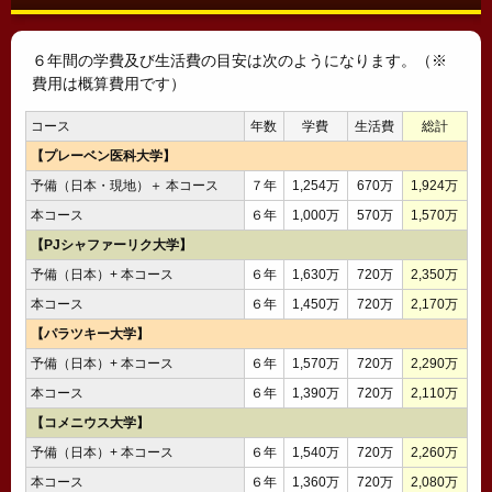
６年間の学費及び生活費の目安は次のようになります。（※
費用は概算費用です）
コース
年数
学費
生活費
総計
【プレーベン医科大学】
予備（日本・現地）＋ 本コース
７年
1,254万
670万
1,924万
本コース
６年
1,000万
570万
1,570万
【PJシャファーリク大学】
予備（日本）+ 本コース
６年
1,630万
720万
2,350万
本コース
６年
1,450万
720万
2,170万
【パラツキー大学】
予備（日本）+ 本コース
６年
1,570万
720万
2,290万
本コース
６年
1,390万
720万
2,110万
【コメニウス大学】
予備（日本）+ 本コース
６年
1,540万
720万
2,260万
本コース
６年
1,360万
720万
2,080万